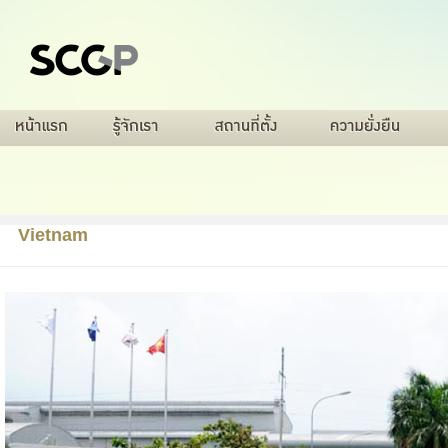
กล่องกระดาษบรรจุภัณฑ์
ภาพรวมบริษัท
ภาพรวมกิจการ
กระดาษสำหรับทำถุง
กิจกรรมเพื่อความยั่งยืน
K.O.S
ธุรกิจและบริษัทในเครือ
กระดาษสำหรับทำถุง
Green Label
K.O.S For SCG O
Vietnam
อุตสาหกรรม
เอกสาร
สินค้าเพื่อสิ่งแวดล้อม
สินค้าเพื่อสิ่งแวดล้อม
การบริการ
=======
>>>>>>>
769b3810525f98d05495404562abd368450bc8