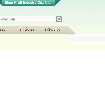
<<<<<<< HEAD
วามภาคภูมิใจ
ป
ข่าวสถานการณ์อุตสาหกรรม
E-Billing
สนใจขายเศษกระดาษ
แรงบันดาลใจจากกระดาษ
เศษกระดาษ
0525f98d05495404562abd368450bc85a