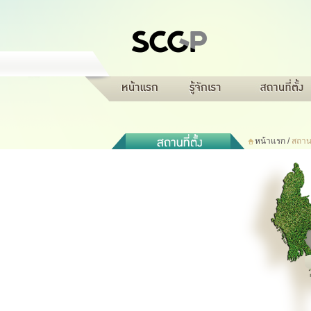
หน้าแรก
/
สถานที
กล่องกระดาษบรรจุภัณฑ์
ภาพรวมบริษัท
ภาพรวมกิจการ
กระดาษสำหรับทำถุง
กิจกรรมเพื่อความยั่ง
K.O.S
ธุรกิจแ
อุตสาหกรรม
สินค้าเพื่อสิ่งแวดล้อม
สินค้าเพื่อสิ่งแวดล้อม
=======
>>>>>>>
769b3810525f98d