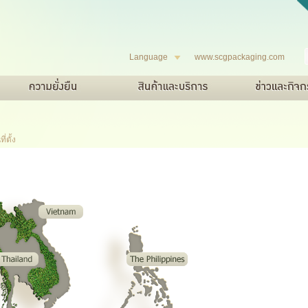
Language
www.scgpackaging.com
่ตั้ง
ยืน
ละบริษัทในเครือ
กระดาษสำหรับทำถุงหรือซอง
Green Label
K.O.S For SCG Only
กระดาษสำหรับ ผลิตแผ่น
SCG eco value
E-Document
ข่าวและกิจกรรม
สินค้าแปรรูป
รางวัลแห่งค
สินค้าแปรรู
ติดต่อเรา
เอกสาร
ยิปซั่ม
สนใจขาย
การบริการ
พื้นที่ครอบคลุมการขาย
>>>>>>>
769b381
05495404562abd368450bc85a